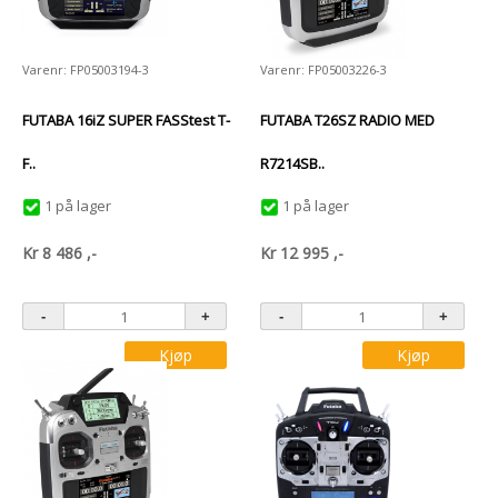
Varenr: FP05003194-3
Varenr: FP05003226-3
FUTABA 16iZ SUPER FASStest T-
FUTABA T26SZ RADIO MED
F..
R7214SB..
1 på lager
1 på lager
Kr
8 486
,-
Kr
12 995
,-
Kjøp
Kjøp