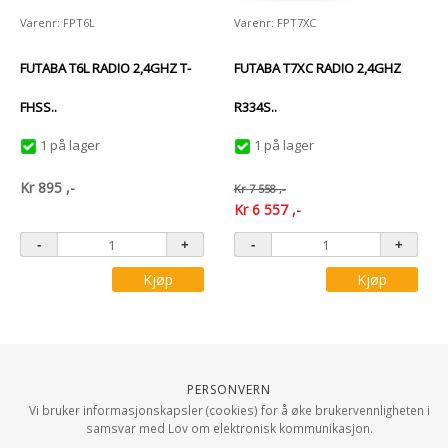
Varenr: FPT6L
Varenr: FPT7XC
FUTABA T6L RADIO 2,4GHZ T-
FUTABA T7XC RADIO 2,4GHZ
FHSS..
R334S..
1 på lager
1 på lager
Kr
895
,-
Kr
7 558
,-
Kr
6 557
,-
Kjøp
Kjøp
Personvern
Vi bruker informasjonskapsler (cookies) for å øke brukervennligheten i
samsvar med Lov om elektronisk kommunikasjon.