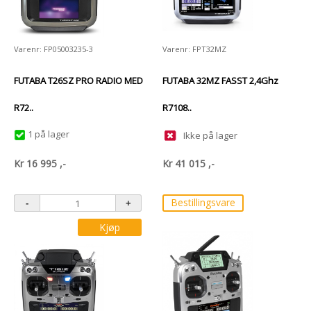
Varenr: FP05003235-3
Varenr: FPT32MZ
FUTABA T26SZ PRO RADIO MED
FUTABA 32MZ FASST 2,4Ghz
R72..
R7108..
1 på lager
Ikke på lager
Kr
16 995
,-
Kr
41 015
,-
Bestillingsvare
Kjøp