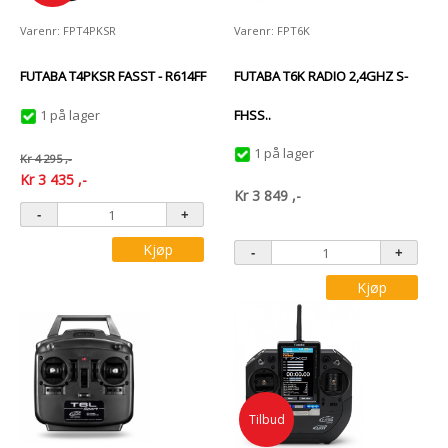
Varenr: FPT4PKSR
Varenr: FPT6K
FUTABA T4PKSR FASST - R614FF
FUTABA T6K RADIO 2,4GHZ S-
1 på lager
FHSS..
1 på lager
Kr
4 295
,-
Kr
3 435
,-
Kr
3 849
,-
Kjøp
Kjøp
Tilbud