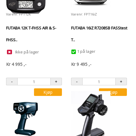
Varenr: FPT12K
Varenr: FPT16iZ
FUTABA 12K T-FHSS AIR & S-
FUTABA 16iZ R7208SB FASStest
FHSS..
T..
1 på lager
Ikke på lager
Kr
4 995
,-
Kr
9 495
,-
Kjøp
Kjøp