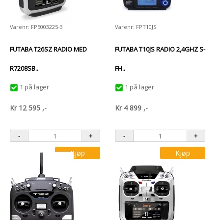
Varenr: FP5003225-3
Varenr: FPT10JS
FUTABA T26SZ RADIO MED
FUTABA T10JS RADIO 2,4GHZ S-
R7208SB..
FH..
1 på lager
1 på lager
Kr
12 595
,-
Kr
4 899
,-
Kjøp
Kjøp