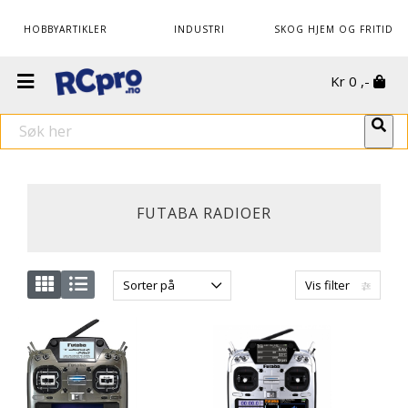
HOBBYARTIKLER
INDUSTRI
SKOG HJEM OG FRITID
Kr
0
,-
FUTABA RADIOER
Sorter på
Vis filter