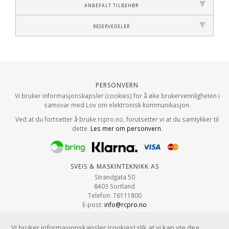
Anbefalt tilbehør
Reservedeler
Personvern
Vi bruker informasjonskapsler (cookies) for å øke brukervennligheten i
samsvar med Lov om elektronisk kommunikasjon.
Ved at du fortsetter å bruke rcpro.no, forutsetter vi at du samtykker til
dette.
Les mer om personvern
.
Sveis & Maskinteknikk AS
Strandgata 50
8403 Sortland
Telefon: 76111800
E-post:
info@rcpro.no
Org.nr: 979 663 315
Vi bruker informasjonskapsler (cookies) slik at vi kan yte deg