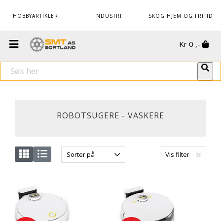
HOBBYARTIKLER
INDUSTRI
SKOG HJEM OG FRITID
Kr
0
,-
ROBOTSUGERE - VASKERE
Sorter på
Vis filter