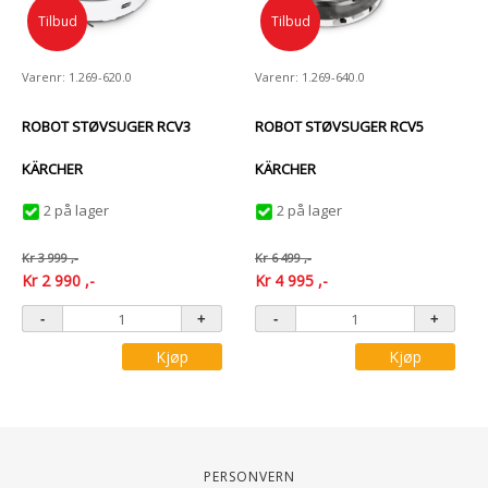
Tilbud
Tilbud
Varenr: 1.269-620.0
Varenr: 1.269-640.0
ROBOT STØVSUGER RCV3
ROBOT STØVSUGER RCV5
KÄRCHER
KÄRCHER
2 på lager
2 på lager
Kr
3 999
,-
Kr
6 499
,-
Kr
2 990
,-
Kr
4 995
,-
Kjøp
Kjøp
Personvern