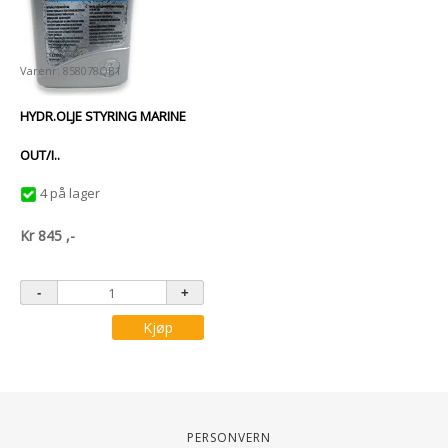
Varenr: 858078QB1
HYDR.OLJE STYRING MARINE
OUT/I..
4 på lager
Kr
845
,-
Kjøp
Personvern