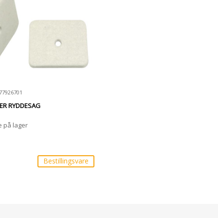
577926701
TER RYDDESAG
e på lager
Bestillingsvare