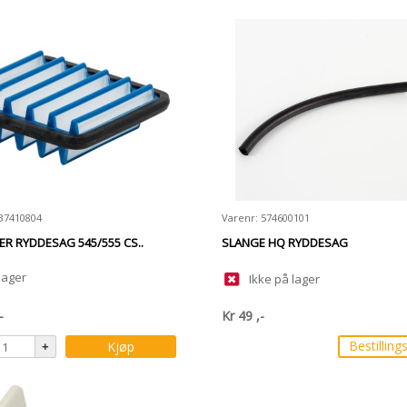
537410804
Varenr: 574600101
TER RYDDESAG 545/555 CS..
SLANGE HQ RYDDESAG
lager
Ikke på lager
-
Kr
49
,-
Bestilling
Kjøp