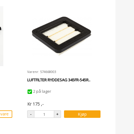
Varenr: 574668003
LUFTFILTER RYDDESAG 345FR-545R..
2 på lager
Kr
175
,-
svare
Kjøp