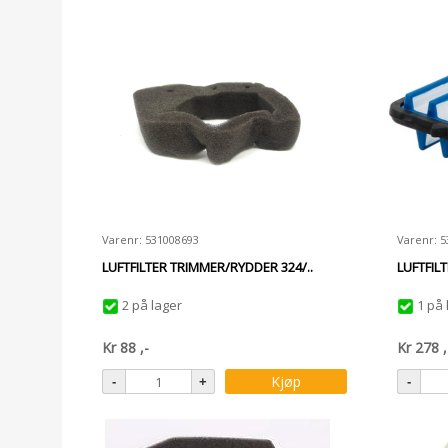
Varenr: 531008693
Varenr: 
LUFTFILTER TRIMMER/RYDDER 324/..
LUFTFIL
2 på lager
1 på 
Kr
88
,-
Kr
278
,
Kjøp