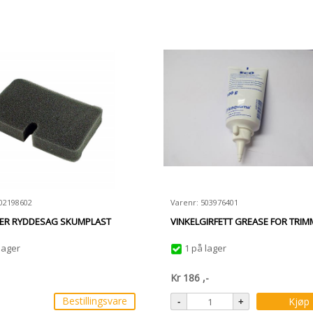
502198602
Varenr: 503976401
TER RYDDESAG SKUMPLAST
VINKELGIRFETT GREASE FOR TRIMM
lager
1 på lager
Kr
186
,-
Bestillingsvare
Kjøp