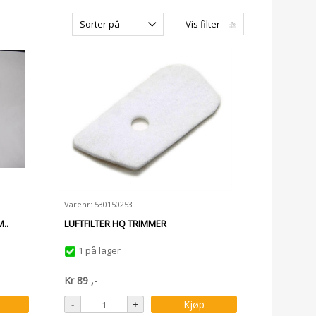
Sorter på
Vis filter
Varenr: 530150253
..
LUFTFILTER HQ TRIMMER
1 på lager
Kr
89
,-
Kjøp