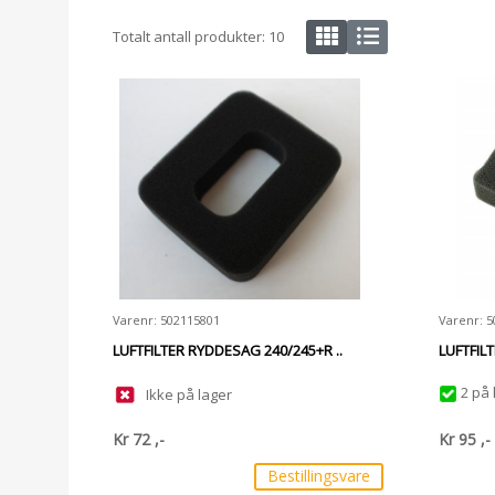
Totalt antall produkter:
10
Varenr: 502115801
Varenr: 
LUFTFILTER RYDDESAG 240/245+R ..
LUFTFIL
2 på 
Ikke på lager
Kr
72
,-
Kr
95
,-
Bestillingsvare