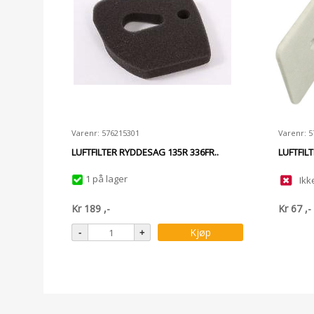
Varenr: 576215301
Varenr: 
LUFTFILTER RYDDESAG 135R 336FR..
LUFTFIL
1 på lager
Ikk
Kr
189
,-
Kr
67
,-
Kjøp