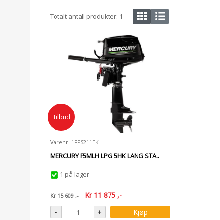
Totalt antall produkter:
1
Tilbud
Varenr: 1FP5211EK
MERCURY F5MLH LPG 5HK LANG STA..
1 på lager
Kr
11 875
,-
Kr
15 609
,-
Kjøp