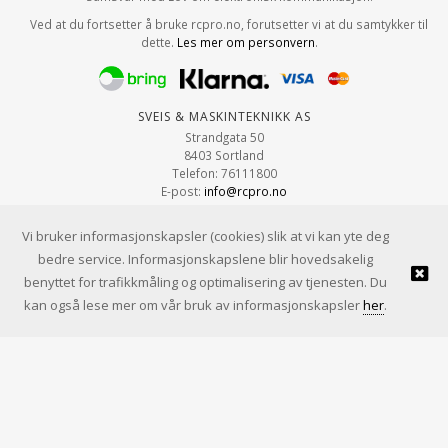
Ved at du fortsetter å bruke rcpro.no, forutsetter vi at du samtykker til
dette.
Les mer om personvern
.
Sveis & Maskinteknikk AS
Strandgata 50
8403 Sortland
Telefon: 76111800
E-post:
info@rcpro.no
Org.nr: 979 663 315
Vi bruker informasjonskapsler (cookies) slik at vi kan yte deg
bedre service. Informasjonskapslene blir hovedsakelig
benyttet for trafikkmåling og optimalisering av tjenesten. Du
© Sveis & Maskinteknikk AS |
Design
&
implementasjon av Kréatif
kan også lese mer om vår bruk av informasjonskapsler
her
.