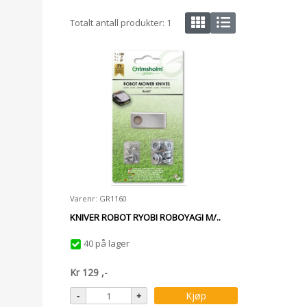
Totalt antall produkter:
1
Varenr: GR1160
KNIVER ROBOT RYOBI ROBOYAGI M/..
40 på lager
Kr
129
,-
Kjøp