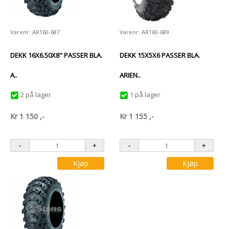
Varenr: AR160-687
Varenr: AR160-689
DEKK 16X6.50X8" PASSER BLA.
DEKK 15X5X6 PASSER BLA.
A..
ARIEN..
2 på lager
1 på lager
Kr
1 150
,-
Kr
1 155
,-
Kjøp
Kjøp