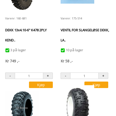
Varenr: 160-681
Varenr: 175-514
DEKK 13x4.10-6" K478 2PLY
VENTIL FOR SLANGELØSE DEKK,
KEND..
LA..
3 på lager
10 på lager
Kr
749
,-
Kr
58
,-
Kjøp
Kjøp