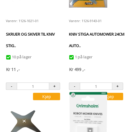
Varenr: 1126-1021-01
Varenr: 1126-9143-01
SKRUER OG SKIVER TIL KNIV
KNIV STIGA AUTOMOWER 24CM
STIG..
AUTO..
10 på lager
1 på lager
Kr
11
,-
Kr
499
,-
Kjøp
Kjøp