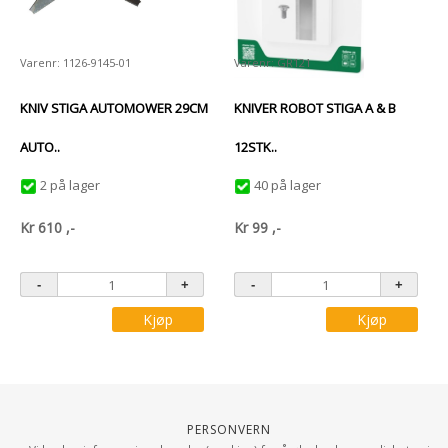
Varenr: 1126-9145-01
Varenr: GR121
KNIV STIGA AUTOMOWER 29CM
KNIVER ROBOT STIGA A & B
AUTO..
12STK..
2 på lager
40 på lager
Kr
610
,-
Kr
99
,-
Kjøp
Kjøp
Personvern