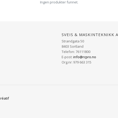
Ingen produkter funnet.
Sveis & Maskinteknikk 
Strandgata 50
8403 Sortland
Telefon: 76111800
E-post:
info@rcpro.no
Org.nr: 979 663 315
réatif