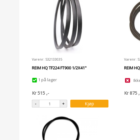
Varenr: 532133035
Varenr: 
REIM HQ TF224 FT900 1/2X41"
REIM HQ
1 på lager
Ikk
Kr
515
,-
Kr
875
,
Kjøp