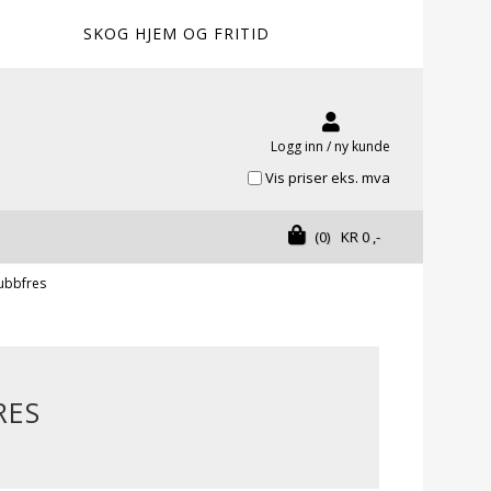
SKOG HJEM OG FRITID
Logg inn / ny kunde
Vis priser eks. mva
(0)
KR
0
,-
ubbfres
RES