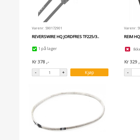
Varenr: 590172901
Varenr: 
REVERSWIRE HQ JORDFRES TF225/3..
REIM HQ
1 på lager
Ikk
Kr
378
,-
Kr
329
,
Kjøp