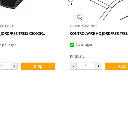
590213401
Varenr: 590216001
 JORDFRES TF335 0306030..
KONTROLWIRE HQ JORDFRES TF335
1 på lager
e på lager
-
Kr
328
,-
Kjøp
Kjøp