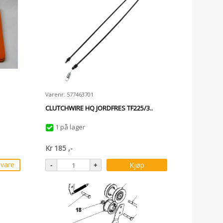
Varenr: 577463701
CLUTCHWIRE HQ JORDFRES TF225/3..
1 på lager
Kr
185
,-
svare
Kjøp