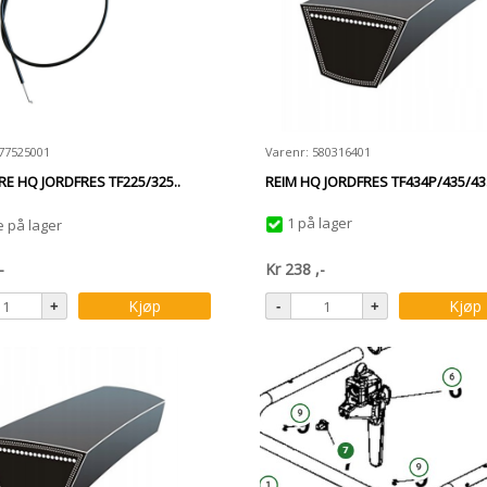
577525001
Varenr: 580316401
E HQ JORDFRES TF225/325..
REIM HQ JORDFRES TF434P/435/43.
1 på lager
e på lager
-
Kr
238
,-
Kjøp
Kjøp