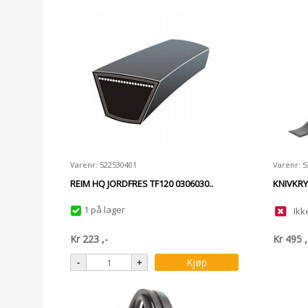
Varenr: 522530401
Varenr: 
REIM HQ JORDFRES TF120 0306030..
KNIVKRY
1 på lager
Ikk
Kr
223
,-
Kr
495
,
Kjøp