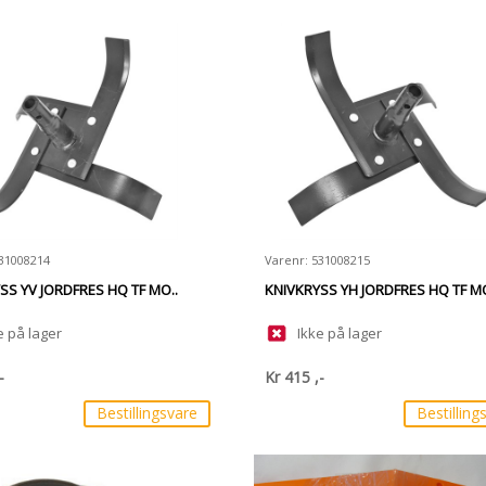
531008214
Varenr: 531008215
SS YV JORDFRES HQ TF MO..
KNIVKRYSS YH JORDFRES HQ TF MO
e på lager
Ikke på lager
-
Kr
415
,-
Bestillingsvare
Bestilling