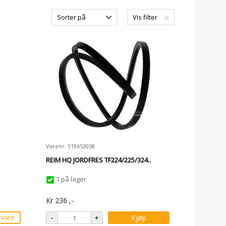
Sorter på
Vis filter
Varenr: 519653058
REIM HQ JORDFRES TF224/225/324..
1 på lager
Kr
236
,-
svare
Kjøp