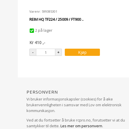
Varenr: 599385301
REIM HQ TF224 / 25009 / FT900 ..
2 på lager
Kr
410
,-
Kjøp
Personvern
Vi bruker informasjonskapsler (cookies) for å øke
brukervennligheten i samsvar med Lov om elektronisk
kommunikasjon.
Ved at du fortsetter å bruke rcpro.no, forutsetter vi at du
samtykker til dette.
Les mer om personvern
.