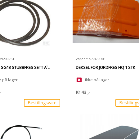
539200751
Varenr: 577452701
 SG13 STUBBFRES SETT A`..
DEKSEL FOR JORDFRES HQ 1 STK
e på lager
Ikke på lager
-
Kr
43
,-
Bestillingsvare
Bestilling