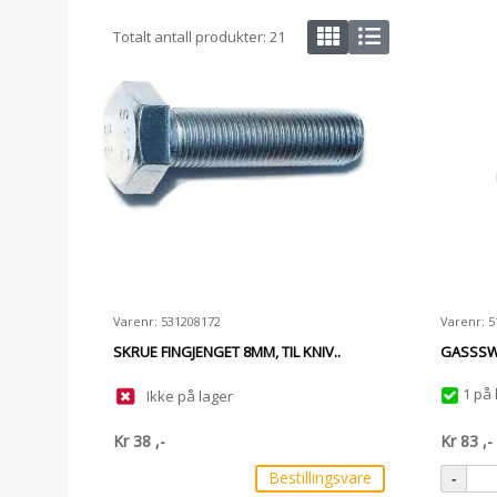
Totalt antall produkter:
21
Varenr: 531208172
Varenr: 
SKRUE FINGJENGET 8MM, TIL KNIV..
GASSSWI
1 på 
Ikke på lager
Kr
38
,-
Kr
83
,-
Bestillingsvare