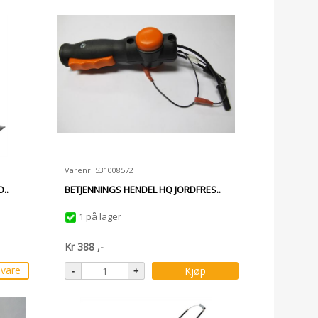
Varenr: 531008572
..
BETJENNINGS HENDEL HQ JORDFRES..
1 på lager
Kr
388
,-
svare
Kjøp