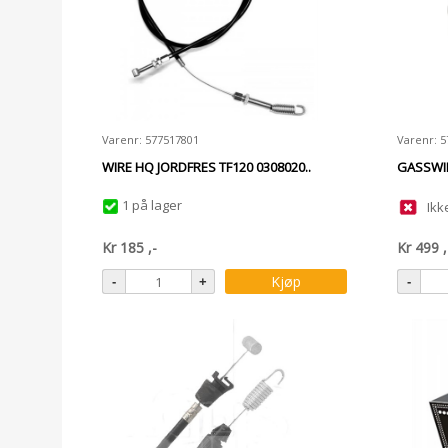
Varenr: 577517801
Varenr: 
WIRE HQ JORDFRES TF120 0308020..
GASSWIR
1 på lager
Ikk
Kr
185
,-
Kr
499
,
Kjøp