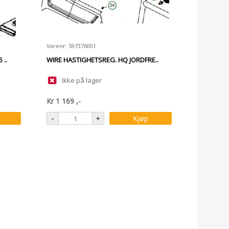
Varenr: 597376001
 ..
WIRE HASTIGHETSREG. HQ JORDFRE..
Ikke på lager
Kr
1 169
,-
Kjøp