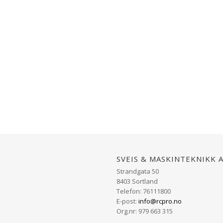
Sveis & Maskinteknikk 
Strandgata 50
8403 Sortland
Telefon: 76111800
E-post:
info@rcpro.no
Org.nr: 979 663 315