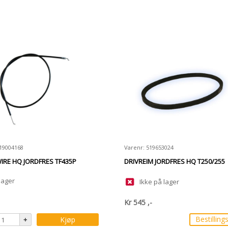
519004168
Varenr: 519653024
RE HQ JORDFRES TF435P
DRIVREIM JORDFRES HQ T250/255
lager
Ikke på lager
Kr
545
,-
Bestilling
Kjøp