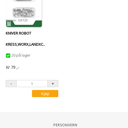
Varenr: GR120
KNIVER ROBOT
KRESS,WORX,LANDXC..
20 på lager
Kr
79
,-
Kjøp
Personvern