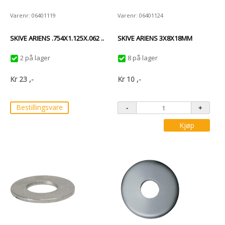
Varenr: 06401119
Varenr: 06401124
SKIVE ARIENS .754X1.125X.062 ..
SKIVE ARIENS 3X8X18MM
2 på lager
8 på lager
Kr
23
,-
Kr
10
,-
Bestillingsvare
Kjøp