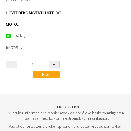
HOVEDDEKS.M/VENT.LUKER OG
MOTO..
1 på lager
Kr
799
,-
Kjøp
Personvern
Vi bruker informasjonskapsler (cookies) for å øke brukervennligheten i
samsvar med Lov om elektronisk kommunikasjon.
Ved at du fortsetter å bruke rcpro.no, forutsetter vi at du samtykker til