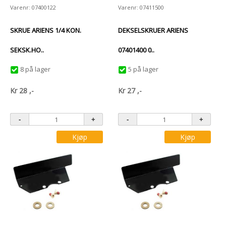
Varenr: 07400122
Varenr: 07411500
SKRUE ARIENS 1/4 KON.
DEKSELSKRUER ARIENS
SEKSK.HO..
07401400 0..
8 på lager
5 på lager
Kr
28
,-
Kr
27
,-
Kjøp
Kjøp