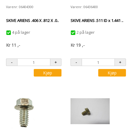
Varenr: 06404300
Varenr: 06436400
SKIVE ARIENS .406 X .812 X .0..
SKIVE ARIENS .511 ID x 1.441 ..
4 på lager
2 på lager
Kr
11
,-
Kr
19
,-
Kjøp
Kjøp