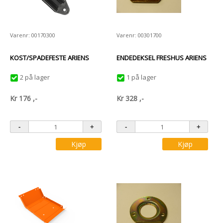
Varenr: 00170300
Varenr: 00301700
KOST/SPADEFESTE ARIENS
ENDEDEKSEL FRESHUS ARIENS
2 på lager
1 på lager
Kr
176
,-
Kr
328
,-
Kjøp
Kjøp