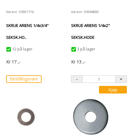
Varenr: 05901716
Varenr: 05946800
SKRUE ARIENS 1/4x3/4"
SKRUE ARIENS 1/4x2"
SEKSK.HO..
SEKSK.HODE
12 på lager
3 på lager
Kr
17
,-
Kr
13
,-
Bestillingsvare
Kjøp