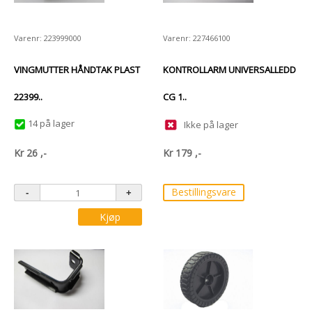
Varenr: 223999000
Varenr: 227466100
VINGMUTTER HÅNDTAK PLAST
KONTROLLARM UNIVERSALLEDD
22399..
CG 1..
14 på lager
Ikke på lager
Kr
26
,-
Kr
179
,-
Bestillingsvare
Kjøp