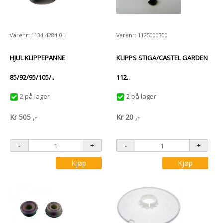
Varenr: 1134-4284-01
Varenr: 1125000300
HJUL KLIPPEPANNE
KLIPPS STIGA/CASTEL GARDEN
85/92/95/105/..
112..
2 på lager
2 på lager
Kr
505
,-
Kr
20
,-
Kjøp
Kjøp