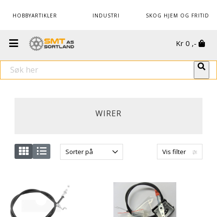
HOBBYARTIKLER
INDUSTRI
SKOG HJEM OG FRITID
Kr
0
,-
WIRER
Sorter på
Vis filter