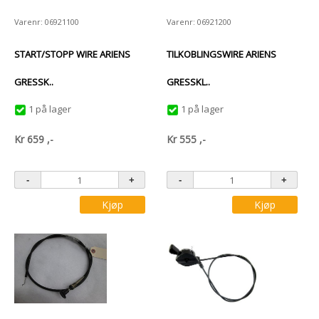
Varenr: 06921100
Varenr: 06921200
START/STOPP WIRE ARIENS
TILKOBLINGSWIRE ARIENS
GRESSK..
GRESSKL..
1 på lager
1 på lager
Kr
659
,-
Kr
555
,-
Kjøp
Kjøp