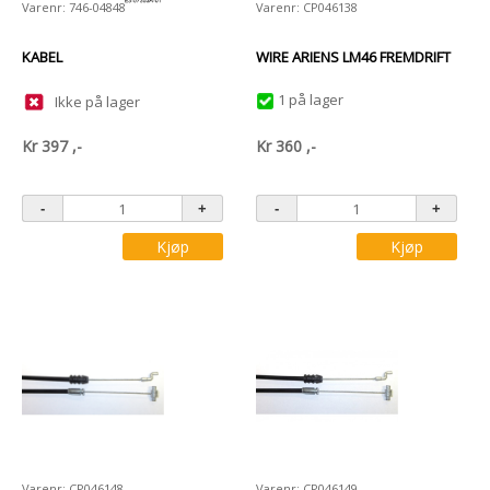
Varenr: 746-04848
Varenr: CP046138
KABEL
WIRE ARIENS LM46 FREMDRIFT
1 på lager
Ikke på lager
Kr
397
,-
Kr
360
,-
Kjøp
Kjøp
Varenr: CP046148
Varenr: CP046149