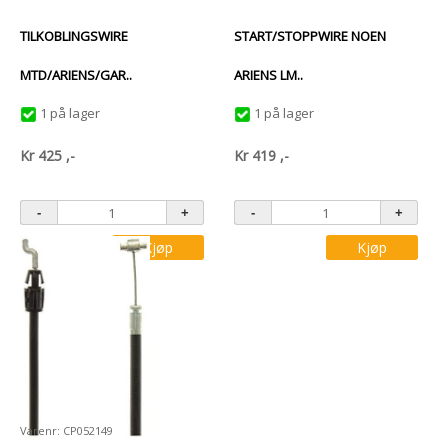
TILKOBLINGSWIRE
START/STOPPWIRE NOEN
MTD/ARIENS/GAR..
ARIENS LM..
1 på lager
1 på lager
Kr
425
,-
Kr
419
,-
Kjøp
Kjøp
Varenr: CP052149