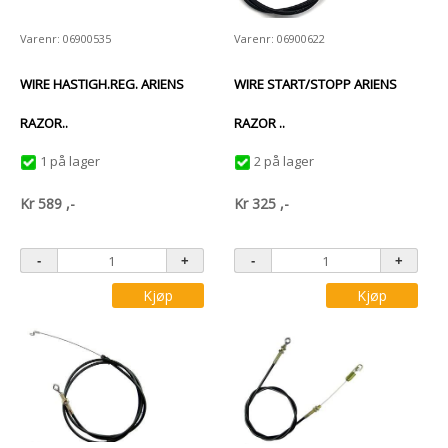
Varenr: 06900535
Varenr: 06900622
WIRE HASTIGH.REG. ARIENS
WIRE START/STOPP ARIENS
RAZOR..
RAZOR ..
1 på lager
2 på lager
Kr
589
,-
Kr
325
,-
Kjøp
Kjøp