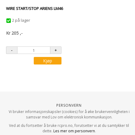
WIRE START/STOP ARIENS LM46
2 på lager
Kr
205
,-
Kjøp
Personvern
Vi bruker informasjonskapsler (cookies) for å øke brukervennligheten i
samsvar med Lov om elektronisk kommunikasjon.
Ved at du fortsetter å bruke rcpro.no, forutsetter vi at du samtykker til
dette.
Les mer om personvern
.