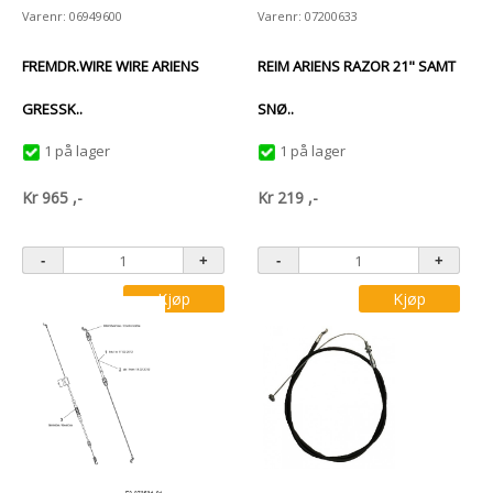
Varenr: 06949600
Varenr: 07200633
FREMDR.WIRE WIRE ARIENS
REIM ARIENS RAZOR 21" SAMT
GRESSK..
SNØ..
1 på lager
1 på lager
Kr
965
,-
Kr
219
,-
Kjøp
Kjøp