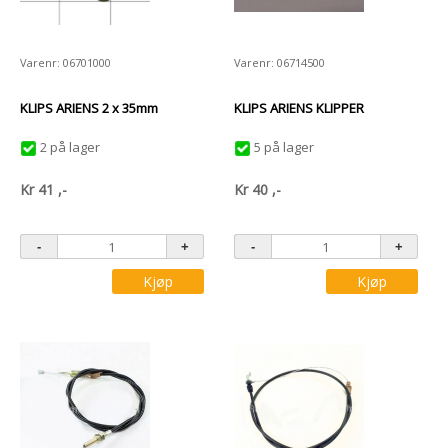
Varenr: 06701000
Varenr: 06714500
KLIPS ARIENS 2 x 35mm
KLIPS ARIENS KLIPPER
2 på lager
5 på lager
Kr
41
,-
Kr
40
,-
Kjøp
Kjøp