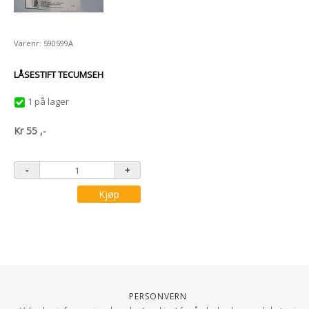
Varenr: 590599A
LÅSESTIFT TECUMSEH
1 på lager
Kr
55
,-
Kjøp
Personvern