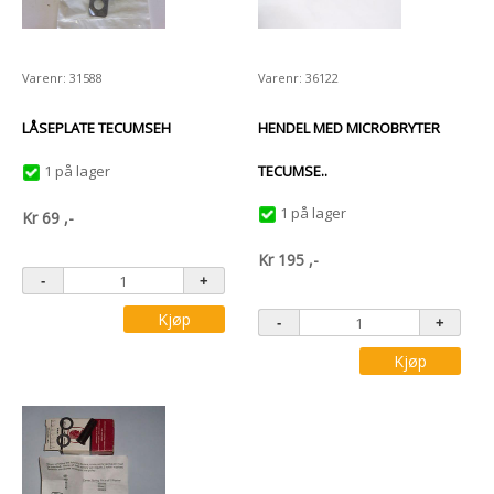
Varenr: 31588
Varenr: 36122
LÅSEPLATE TECUMSEH
HENDEL MED MICROBRYTER
1 på lager
TECUMSE..
1 på lager
Kr
69
,-
Kr
195
,-
Kjøp
Kjøp