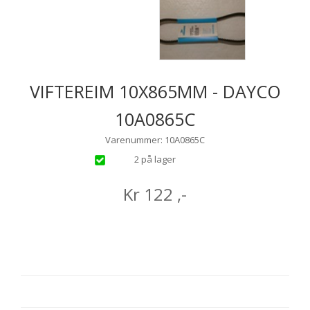
VIFTEREIM 10X865MM - DAYCO
10A0865C
Varenummer: 10A0865C
2 på lager
Kr
122
,-