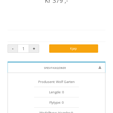
Kr
379
,-
Kjøp
Spesifikasjoner
Produsent: Wolf Garten
Lengde: 0
Flytype: 0
Modelltype: Hagebruk